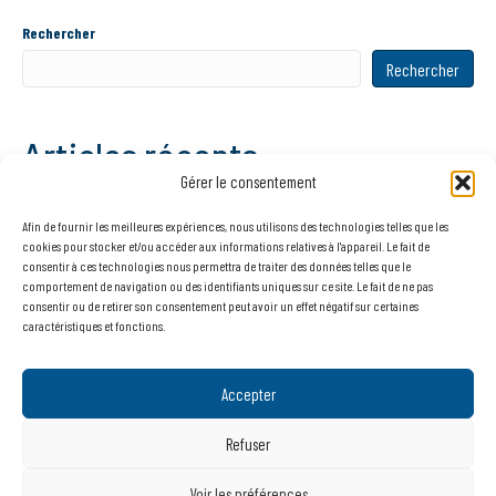
Rechercher
Rechercher
Articles récents
Gérer le consentement
NOUVEAUTÉ – Carte de détection de la mérule
Afin de fournir les meilleures expériences, nous utilisons des technologies telles que les
Le Cabinet Martinet reste mobilisé pendant les fêtes !
cookies pour stocker et/ou accéder aux informations relatives à l'appareil. Le fait de
L’espace dédié aux professionnels évolue.
consentir à ces technologies nous permettra de traiter des données telles que le
comportement de navigation ou des identifiants uniques sur ce site. Le fait de ne pas
Les discrets architectes destructeurs
consentir ou de retirer son consentement peut avoir un effet négatif sur certaines
Mélèze et altitude
caractéristiques et fonctions.
Commentaires récents
Accepter
Refuser
Aucun commentaire à afficher.
Voir les préférences