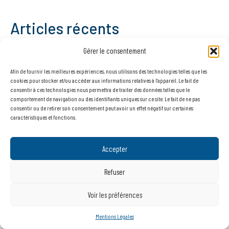
Articles récents
NOUVEAUTÉ – Carte de détection de la mérule
Gérer le consentement
Le Cabinet Martinet reste mobilisé pendant les fêtes !
Afin de fournir les meilleures expériences, nous utilisons des technologies telles que les
L’espace dédié aux professionnels évolue.
cookies pour stocker et/ou accéder aux informations relatives à l'appareil. Le fait de
consentir à ces technologies nous permettra de traiter des données telles que le
Les discrets architectes destructeurs
comportement de navigation ou des identifiants uniques sur ce site. Le fait de ne pas
Mélèze et altitude
consentir ou de retirer son consentement peut avoir un effet négatif sur certaines
caractéristiques et fonctions.
Commentaires récents
Accepter
Aucun commentaire à afficher.
Refuser
Voir les préférences
Accueil • @2026 Cabinet Martinet •
Mentions légales & Politique de Cookies
•
CGV
Mentions Légales